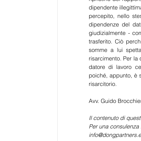
dipendente illegitti
percepito, nello stes
dipendenze del dato
giudizialmente - com
trasferito. Ciò perch
somme a lui spettan
risarcimento. Per la 
datore di lavoro ce
poiché, appunto, è s
risarcitorio.
Avv. Guido Brocchier
Il contenuto di quest
Per una consulenza le
info@dongpartners.e