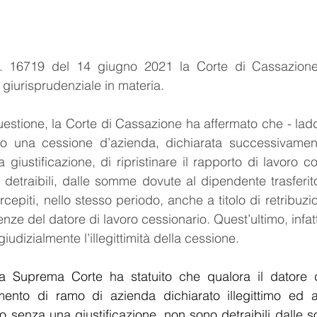
 16719 del 14 giugno 2021 la Corte di Cassazione ha
 giurisprudenziale in materia.
uestione, la Corte di Cassazione ha affermato che - laddo
o una cessione d’azienda, dichiarata successivamente 
a giustificazione, di ripristinare il rapporto di lavoro c
 detraibili, dalle somme dovute al dipendente trasferito
epiti, nello stesso periodo, anche a titolo di retribuzione
nze del datore di lavoro cessionario. Quest’ultimo, infatti
iudizialmente l’illegittimità della cessione.
a Suprema Corte ha statuito che qualora il datore d
mento di ramo di azienda dichiarato illegittimo ed abb
rto senza una giustificazione, non sono detraibili dalle 