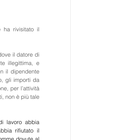
 rivisitato il 
ve il datore di 
illegittima, e 
on il dipendente 
, gli importi da 
, per l’attività 
, non è più tale 
i lavoro abbia 
ia rifiutato il 
somme dovute al 