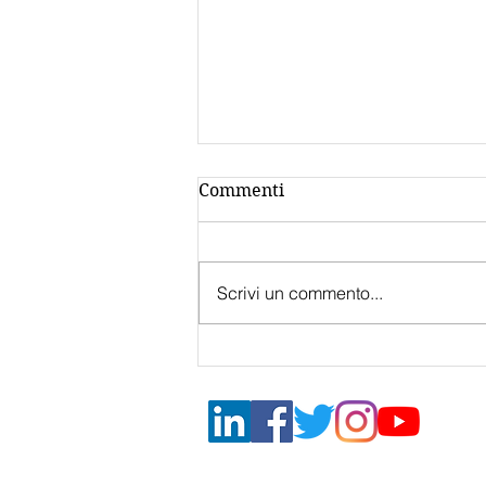
Commenti
Scrivi un commento...
Bando
Internazionalizzazione
2022 Mantova Contributi
fondo perduto 50%
DONG & PARTNERS | INTERNA