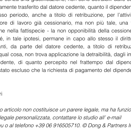
mamente trasferito dal datore cedente, quanto il dipenden
so periodo, anche a titolo di retribuzione, per l’attivi
re di lavoro già cessionario, ma non più tale, una vo
e nella fattispecie - la non opponibilità della cession
é, in tale ipotesi, permane in capo allo stesso il diritt
ti, da parte del datore cedente, a titolo di retribu
qual cosa, non trova applicazione la detraibilità, dagli im
dente, di quanto percepito nel frattempo dal dipenden
tato escluso che la richiesta di pagamento del dipenden
i
o articolo non costituisce un parere legale, ma ha funzio
gale personalizzata, contattare lo studio all’ e-mail 
u o al telefono +39 06 916505710. © Dong & Partners In