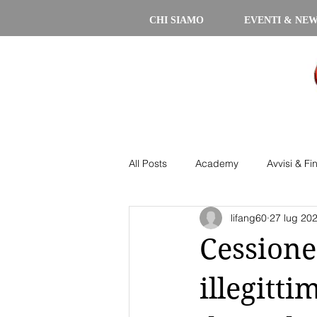
CHI SIAMO
EVENTI & NE
All Posts
Academy
Avvisi & Fi
lifang60
27 lug 20
Cessione
illegitt