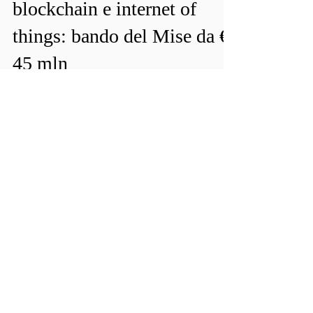
19 set 2022
Tempo di lettura: 1 min
Intelligenza artificiale,
blockchain e internet of
things: bando del Mise da €
45 mln
Dal 21 settembre le imprese e i centri di ricerca -
compresi quelli del settore agroalimentare -
potranno presentare le domande di...