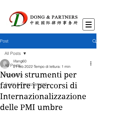
Post
All Posts
lifang60
All Posts
21 feb 2022
Tempo di lettura: 1 min
Nuovi strumenti per
Academy
favorire i percorsi di
Avvisi & Finanziamenti
Internazionalizzazione
delle PMI umbre