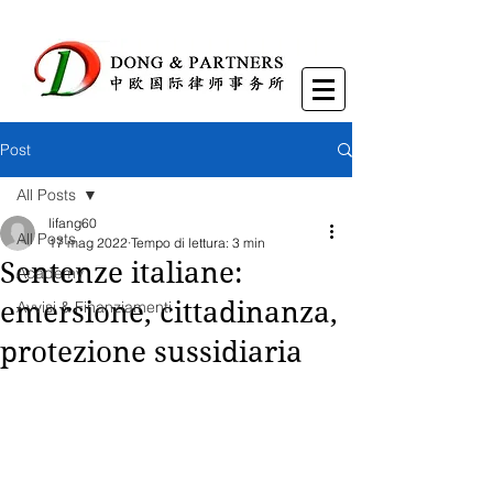
Post
All Posts
lifang60
All Posts
17 mag 2022
Tempo di lettura: 3 min
Sentenze italiane:
Academy
emersione, cittadinanza,
Avvisi & Finanziamenti
protezione sussidiaria