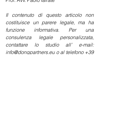
Prof. Avv. Paolo Iafrate
Il contenuto di questo articolo non 
costituisce un parere legale, ma ha 
funzione informativa. Per una 
consulenza legale personalizzata, 
contattare lo studio all’ e-mail: 
info@dongpartners.eu o al telefono +39 
06 916505710. © Dong & Partners 
International Law Firm, Tutti diritti 
riservati. 
#dongpartners
#italy
#immigration