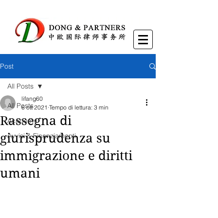
Post
All Posts
lifang60
All Posts
6 ott 2021
Tempo di lettura: 3 min
Rassegna di
Academy
giurisprudenza su
Avvisi & Finanziamenti
immigrazione e diritti
umani