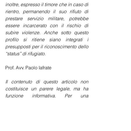
inoltre, espresso il timore che in caso di 
rientro, permanendo il suo rifiuto di 
prestare servizio militare, potrebbe 
essere incarcerato con il rischio di 
subire violenze. Anche sotto questo 
profilo si ritiene siano integrati i 
presupposti per il riconoscimento dello 
“status” di rifugiato.
Prof. Avv. Paolo Iafrate
Il contenuto di questo articolo non 
costituisce un parere legale, ma ha 
funzione informativa. Per una 
consulenza legale personalizzata, 
contattare lo studio all’ e-mail 
info@dongpartners.eu o al telefono +39 
06 916505710. © Dong & Partners 
International Law Firm, Tutti diritti 