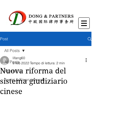
Post
All Posts
lifang60
All Posts
8 feb 2022
Tempo di lettura: 2 min
Nuova riforma del
Academy
sistema giudiziario
Avvisi & Finanziamenti
cinese