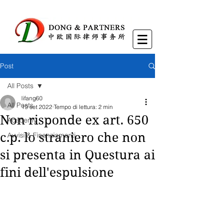
Post
All Posts
lifang60
All Posts
19 set 2022
Tempo di lettura: 2 min
Non risponde ex art. 650
Academy
c.p. lo straniero che non
Avvisi & Finanziamenti
si presenta in Questura ai
fini dell'espulsione