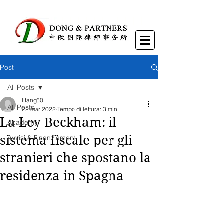
Post
All Posts
lifang60
All Posts
22 mar 2022
Tempo di lettura: 3 min
La Ley Beckham: il
Academy
sistema fiscale per gli
Avvisi & Finanziamenti
stranieri che spostano la
residenza in Spagna