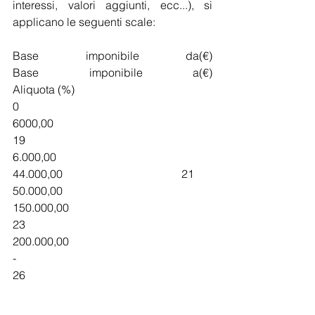
interessi, valori aggiunti, ecc...), si 
applicano le seguenti scale:
Base imponibile da(€)			
Base imponibile a(€)			
Aliquota (%)
0							
6000,00						
19
6.000,00						
44.000,00					21
50.000,00					
150.000,00					
23
200.000,00					
-							
26