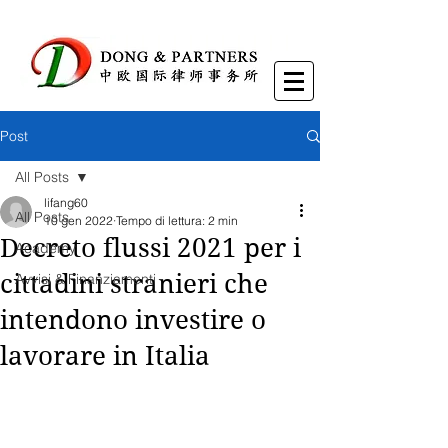
Post
All Posts
lifang60
All Posts
10 gen 2022
Tempo di lettura: 2 min
Decreto flussi 2021 per i
Academy
cittadini stranieri che
Avvisi & Finanziamenti
intendono investire o
lavorare in Italia