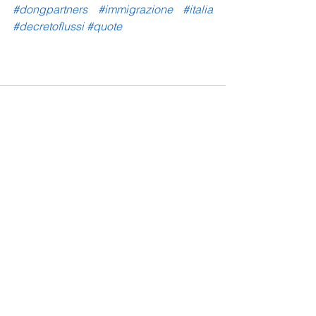
#dongpartners
#immigrazione
#italia
#decretoflussi
#quote
Mostra tutti
Post recenti