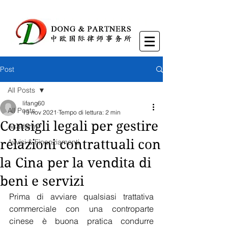
Post
All Posts
lifang60
All Posts
19 nov 2021
Tempo di lettura: 2 min
Consigli legali per gestire
Academy
relazioni contrattuali con
Avvisi & Finanziamenti
la Cina per la vendita di
beni e servizi
Prima di avviare qualsiasi trattativa 
commerciale con una controparte 
cinese è buona pratica condurre 