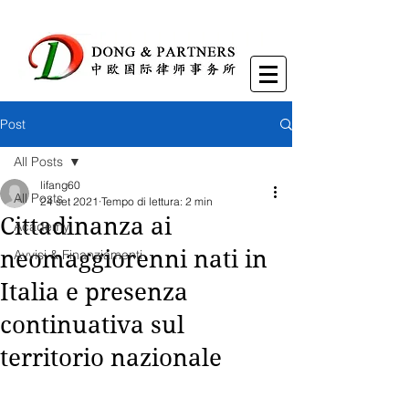
Post
All Posts
lifang60
All Posts
24 set 2021
Tempo di lettura: 2 min
Cittadinanza ai
Academy
neomaggiorenni nati in
Avvisi & Finanziamenti
Italia e presenza
continuativa sul
territorio nazionale