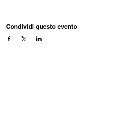
Condividi questo evento
DONG & PARTNERS |
INTERNATIONAL LAW FIRM
Iscriviti alla nostra newsletter per
rimanere aggiornato
Join