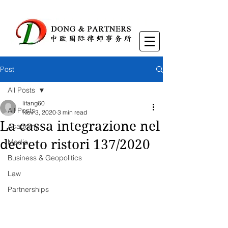
Post
All Posts
lifang60
All Posts
Nov 3, 2020
3 min read
La cassa integrazione nel
Academy
decreto ristori 137/2020
Media
Business & Geopolitics
Law
Partnerships