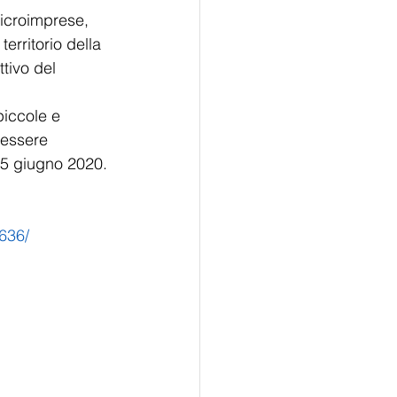
microimprese, 
erritorio della 
tivo del 
 
piccole e 
essere 
25 giugno 2020. 
-636/