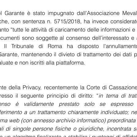
l Garante è stato impugnato dall'Associazione Mevalu
he, con sentenza n. 5715/2018, ha invece considerato l
nto “tutte le attività di caricamento delle informazioni e 
ocumenti sono soggette al consenso dell’interessato e al
. Il Tribunale di Roma ha disposto l'annullamento
rante, mantenendo il divieto di trattamento dei dati per
uate e non iscritti alla piattaforma.  
nte della Privacy, recentemente la Corte di Cassazione
sso il seguente principio di diritto: “
in tema di trat
senso è validamente prestato solo se espresso 
iferimento a un trattamento chiaramente individuato; n
rma web (con annesso archivio informatico) preordinata a
ali di singole persone fisiche o giuridiche, incentrata 
un algoritmo finalizzato a stabilire i punteggi di affidabil