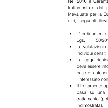
Nel 2016 il Garant
trattamento di dati p
Mevaluate per la Qua
altri, i seguenti rilievi
L' ordinamento r
Le valutazioni r
individui censit
La legge richie
deve essere infor
caso di autonom
l'interessato n
Il trattamento appare in 	violazione dei principi 	di minim
basa su una ra
trattamento (po
indimostrata);