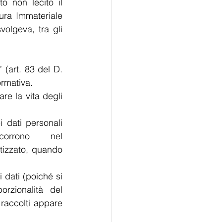
o non lecito il 
tura Immateriale 
olgeva, tra gli 
(art. 83 del D. 
 Il rating di persone fisiche è privo di una base 	normativa.
e la vita degli 
 dati personali 
ono 	nel 
izzato, quando 
ionalità del 	
raccolti appare 