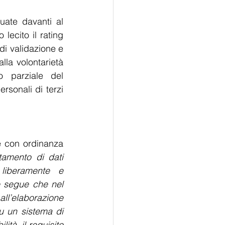
ate davanti al 
ecito il rating 
di validazione e 
la volontarietà 
 parziale del 
sonali di terzi 
 con ordinanza 
tamento di dati 
liberamente e 
e segue che nel 
ll’elaborazione 
su un sistema di 
ità, il requisito 