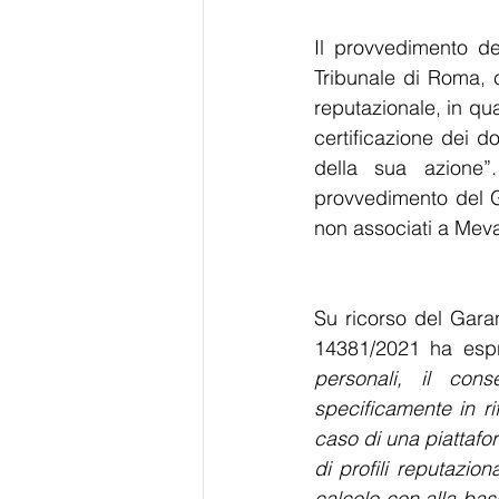
Il provvedimento de
Tribunale di Roma, c
reputazionale, in qua
certificazione dei d
della sua azione”
provvedimento del Ga
non associati a Meval
Su ricorso del Gara
14381/2021 ha espre
personali, il con
specificamente in r
caso di una piattafo
di profili reputazion
calcolo con alla base 