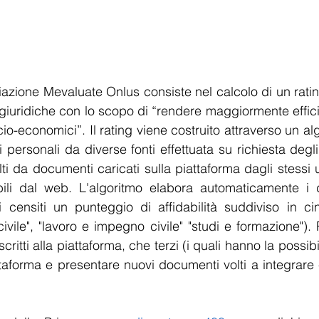
ciazione Mevaluate Onlus consiste nel calcolo di un rati
giuridiche con lo scopo di “rendere maggiormente efficie
ocio-economici”. Il rating viene costruito attraverso un alg
i personali da diverse fonti effettuata su richiesta degli i
i da documenti caricati sulla piattaforma dagli stessi ute
abili dal web. L'algoritmo elabora automaticamente i d
 censiti un punteggio di affidabilità suddiviso in cin
 "civile", "lavoro e impegno civile" "studi e formazione")
iscritti alla piattaforma, che terzi (i quali hanno la possibil
taforma e presentare nuovi documenti volti a integrare e