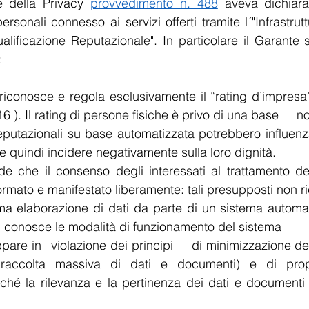
e della Privacy 
provvedimento n. 488
 aveva dichiarat
ersonali connesso ai servizi offerti tramite l´"Infrastrut
lificazione Reputazionale". In particolare il Garante sv
:
iconosce e regola esclusivamente il “rating d’impresa” 
Lgs. 	50/2016 ).
eputazionali su base automatizzata potrebbero influenzar
i e quindi incidere negativamente sulla loro dignità.
de che il consenso degli interessati al trattamento dei
mato e manifestato liberamente: tali presupposti non ricorr
a elaborazione di dati da parte di un sistema automat
on conosce le modalità di funzionamento del sistema
izzazione dei dati (poiché si 
ccolta massiva di dati e documenti) e di proporz
iché la rilevanza e la pertinenza dei dati e documenti 