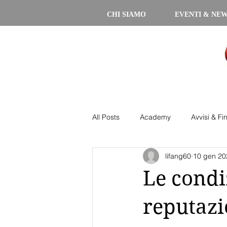
CHI SIAMO
EVENTI & NE
All Posts
Academy
Avvisi & Fi
lifang60
10 gen 20
Le condiz
reputazi