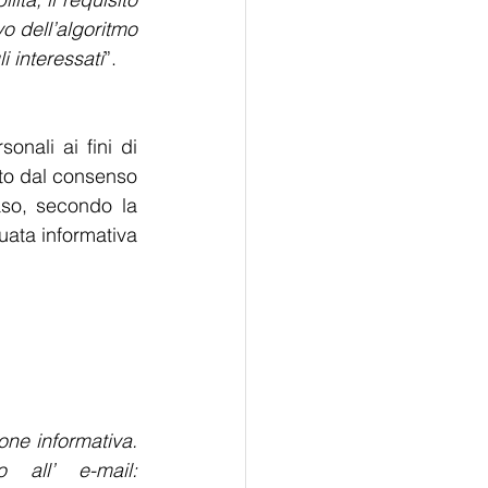
 dell’algoritmo 
i interessati
”.  
nali ai fini di 
to dal consenso 
aso, secondo la 
ata informativa 
one informativa. 
all’ e-mail: 